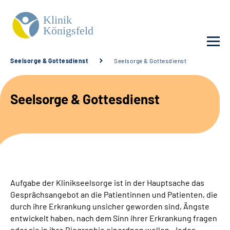
Seelsorge & Gottesdienst
Seelsorge & Gottesdienst
Unsere Klinik
Seelsorge & Gottesdienst
Unsere Angebote
Service
Karriere
Aufgabe der Klinikseelsorge ist in der Hauptsache das
Sozialdienste & Zuweisende
Gesprächsangebot an die Patientinnen und Patienten, die
durch ihre Erkrankung unsicher geworden sind, Ängste
entwickelt haben, nach dem Sinn ihrer Erkrankung fragen
Suche
oder sie in ihre Biographie einordnen wollen. Jedes