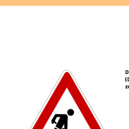
D
(
z