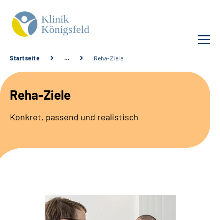
Startseite
…
Reha-Ziele
Unsere Klinik
Reha-Ziele
Unsere Angebote
Konkret, passend und realistisch
Service
Karriere
Sozialdienste & Zuweisende
Suche