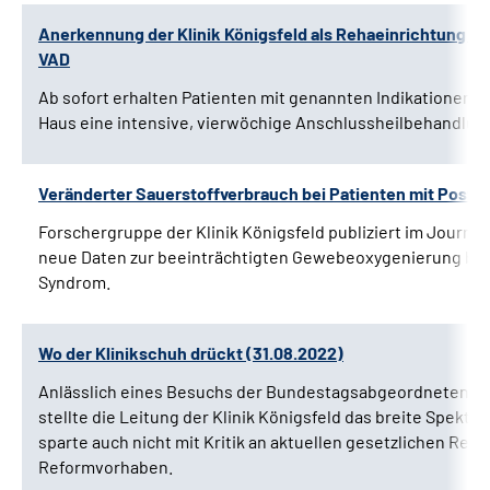
Anerkennung der Klinik Königsfeld als Rehaeinrichtung fü
Leichte Sprache
VAD
Gebärdensprache
Ab sofort erhalten Patienten mit genannten Indikationen d
Haus eine intensive, vierwöchige Anschlussheilbehandlun
Veränderter Sauerstoffverbrauch bei Patienten mit Post-
Forschergruppe der Klinik Königsfeld publiziert im Journal
neue Daten zur beeinträchtigten Gewebeoxygenierung bei 
Syndrom.
Wo der Klinikschuh drückt (31.08.2022)
Anlässlich eines Besuchs der Bundestagsabgeordneten Kat
stellte die Leitung der Klinik Königsfeld das breite Spektr
sparte auch nicht mit Kritik an aktuellen gesetzlichen Reg
Reformvorhaben.