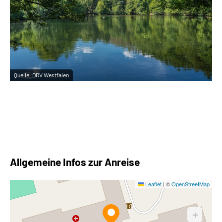
Quelle:
DRV Westfalen
Qu
Allgemeine Infos zur Anreise
Leaflet
|
©
OpenStreetMap
+
1