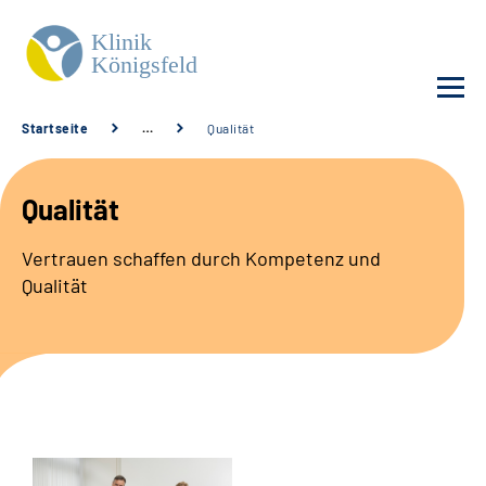
Startseite
…
Qualität
Unsere Klinik
Qualität
Unsere Angebote
Vertrauen schaffen durch Kompetenz und
Qualität
Service
Karriere
Sozialdienste & Zuweisende
Suche