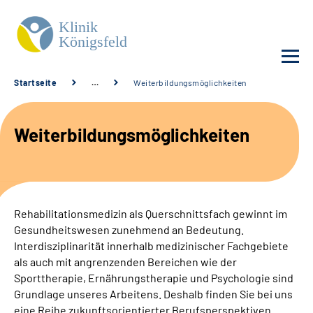
Startseite
…
Weiterbildungs­möglichkeiten
Unsere Klinik
Weiterbildungsmöglichkeiten
Unsere Angebote
Service
Rehabilitationsmedizin als Querschnittsfach gewinnt im
Karriere
Gesundheitswesen zunehmend an Bedeutung.
Interdisziplinarität innerhalb medizinischer Fachgebiete
Sozialdienste & Zuweisende
als auch mit angrenzenden Bereichen wie der
Sporttherapie, Ernährungstherapie und Psychologie sind
Grundlage unseres Arbeitens. Deshalb finden Sie bei uns
Suche
eine Reihe zukunftsorientierter Berufsperspektiven.