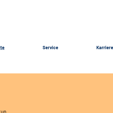
te
Service
Karrier
tun