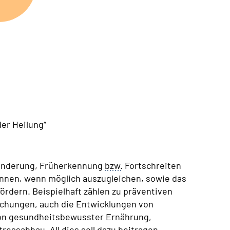
der Heilung“
rhinderung, Früherkennung
bzw.
Fortschreiten
kennen, wenn möglich auszugleichen, sowie das
ördern. Beispielhaft zählen zu präventiven
hungen, auch die Entwicklungen von
von gesundheitsbewusster Ernährung,
essabbau. All dies soll dazu beitragen