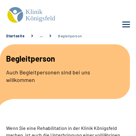
Startseite
…
Begleitperson
Unsere Klinik
Begleitperson
Unsere Angebote
Auch Begleitpersonen sind bei uns
willkommen
Service
Karriere
Sozialdienste & Zuweisende
Wenn Sie eine Rehabilitation in der Klinik Königsfeld
Suche
machen, ist auch die Unterbringung einer volljährigen