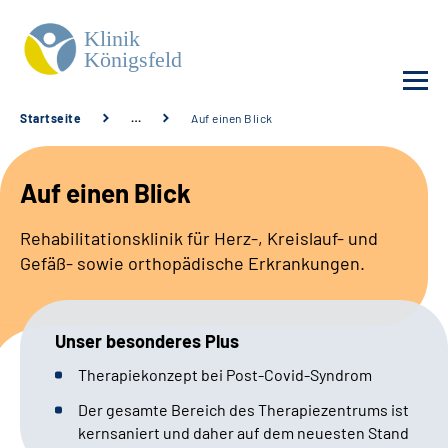
Startseite
…
Auf einen Blick
Unsere Klinik
Auf einen Blick
Unsere Angebote
Rehabilitationsklinik für Herz-, Kreislauf- und
Gefäß- sowie orthopädische Erkrankungen.
Service
Karriere
Unser besonderes Plus
Sozialdienste & Zuweisende
Therapiekonzept bei Post-Covid-Syndrom
Der gesamte Bereich des Therapiezentrums ist
Suche
kernsaniert und daher auf dem neuesten Stand